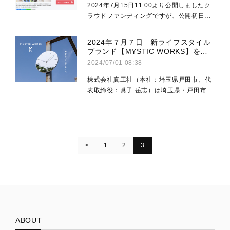
2024年7月15日11:00より公開しましたク
ラウドファンディングですが、公開初日に
目標金額を達成しました！ご支援者の皆様
には、祝日ということでお休みの方も多く
2024年７月７日 新ライフスタイル
いらっしゃったかと思いますが、その中で
ブランド【MYSTIC WORKS】をリ
ご支援の...
リース
2024/07/01 08:38
株式会社真工社（本社：埼玉県戸田市、代
表取締役：眞子 岳志）は埼玉県・戸田市に
本拠地を置くモノづくり企業です。大正11
年の創業以来、表面処理を中核技術とし、
大手自動車メーカーや住設メーカー、遊技
機器メ...
1
2
3
ABOUT