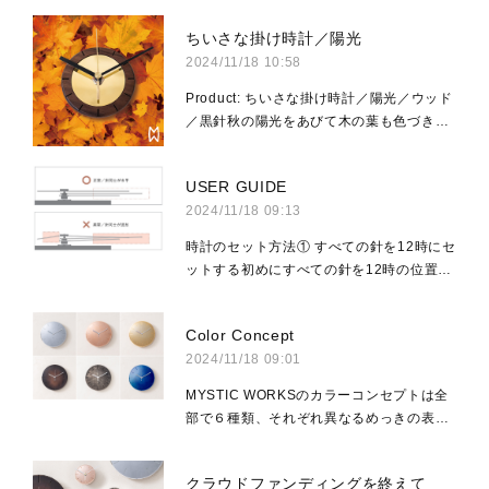
お届けします。文字盤全面がめっき処理さ
ちいさな掛け時計／陽光
れた、今までにない掛け時計掛け時計は、
2024/11/18 10:58
針の位...
Product: ちいさな掛け時計／陽光／ウッド
／黒針秋の陽光をあびて木の葉も色づきは
じめました。ひかりを楽しむ掛け時計の世
界へようこそ。モダンな質感のウォールナ
USER GUIDE
ットの周縁を「陽光」をイメージした金め
2024/11/18 09:13
っきが...
時計のセット方法① すべての針を12時にセ
ットする初めにすべての針を12時の位置に
合わせてください。この作業を行わない
と、時刻がずれる原因となります。② 背面
Color Concept
のダイヤルを回して現在時刻に合わせる時
2024/11/18 09:01
計背面の...
MYSTIC WORKSのカラーコンセプトは全
部で６種類、それぞれ異なるめっきの表面
仕上げに応じて自然のひかりにインスパイ
アされたネーミングを与えました。磨き上
クラウドファンディングを終えて
げられた鏡のようにかがやく華やかな姿の