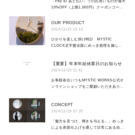
「Pay ID あと払い」でのお買いものが最大
10%OFF（上限1,000円）クーポンコー
ド：payid2412クーポンコードを商品購入
画面でご入力ください。
OUR PRODUCT
2024/11/23 13:13
ひかりを楽しむ掛け時計 MYSTIC
CLOCK文字盤全面にめっき処理を施し
た、今までにない掛け時計です。A wall
clock unlike any other, featuring a
【重要】年末年始休業日のお知らせ
surface entirely finished with our
2024/11/23 11:42
signature metal plating....
お客様各位いつもMYSTIC WORKS公式オ
ンラインショップをご愛顧いただきありが
とうございます。誠に勝手ながら、2024年
12月28日（土）～2025年1月5日（日）の
CONCEPT
期間中、商品の出荷をお休みいたします。
2024/11/19 07:35
期間中は、イ...
「魅力を見つけ、輝きを与える。」めっき
による表面仕上げを通じて日常にある自然
のひかりの美しさ、素晴らしさ、楽しさを