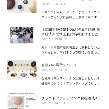
2024/09/24 14:19
「朝焼け」...
７月１５日から８月３１日まで、クラウド
ファンディングに挑戦し、無事に終了する
ことができました。ここで改めてあたたか
な応援・ご支援いただいた皆様へのお礼
【新聞掲載情報】2024年8月13日 日
と、今回のクラウドファンディングを振り
本経済新聞埼玉版に掲載されました
返ってみ...
2024/08/23 09:08
先日、日本経済新聞埼玉版に取材していた
だきました。MYSTIC WORKSの母体であ
る株式会社真工社、社長の眞子（写真左）
と企画デザイナー・制作の羽賀（写真右）
会社内の展示スペース
より、MYSTIC WORKS立ち上げの裏側な
2024/07/31 11:04
どをお話しさせ...
会社内に展示スペースを設置しました。今
挑戦中のクラウドファンディングでリリー
スした新しいアイテムが見られるようにな
っています。26cmの「おおきな掛け時
クラウドファンディング目標達成！
計」は一般的なサイズ感、「ちいさな掛け
2024/07/16 14:15
時計」は9cm...