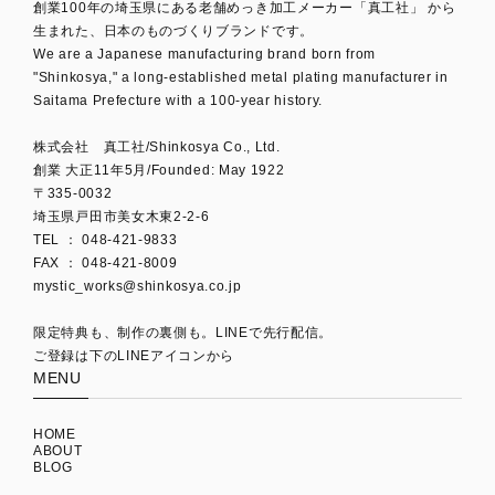
創業100年の埼玉県にある老舗めっき加工メーカー「真工社」 から
生まれた、日本のものづくりブランドです。
We are a Japanese manufacturing brand born from
"Shinkosya," a long-established metal plating manufacturer in
Saitama Prefecture with a 100-year history.
株式会社 真工社/Shinkosya Co., Ltd.
創業 大正11年5月/Founded: May 1922
〒335-0032
埼玉県戸田市美女木東2-2-6
TEL ： 048-421-9833
mystic_works@shinkosya.co.jp
限定特典も、制作の裏側も。LINEで先行配信。
ご登録は下のLINEアイコンから
MENU
HOME
ABOUT
BLOG